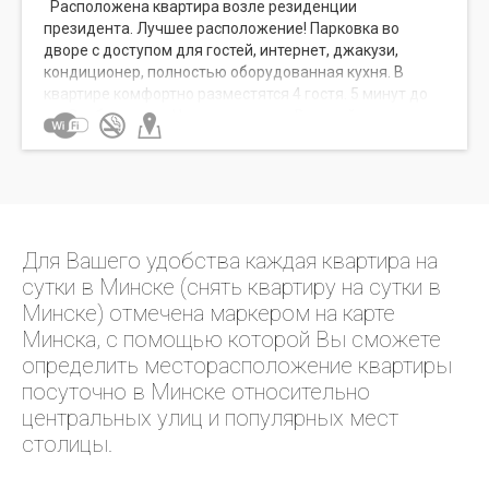
Расположена квартира возле резиденции
президента. Лучшее расположение! Парковка во
дворе с доступом для гостей, интернет, джакузи,
кондиционер, полностью оборудованная кухня. В
квартире комфортно разместятся 4 гостя. 5 минут до
пл. Свободы и пл. Независимости. Верхний город и
Троицкое предместье — в пешей доступности. 5 этаж,
в доме нет лифта Рядом: ГУМ, рестораны беларуской
кухни "Кухмистер" и "Васильки", продуктовый магазин
через дорогу, детский парк им. Горького, ЦИРК.
Для Вашего удобства каждая квартира на
сутки в Минске (снять квартиру на сутки в
Минске) отмечена маркером на карте
Минска, с помощью которой Вы сможете
определить месторасположение квартиры
посуточно в Минске относительно
центральных улиц и популярных мест
столицы.